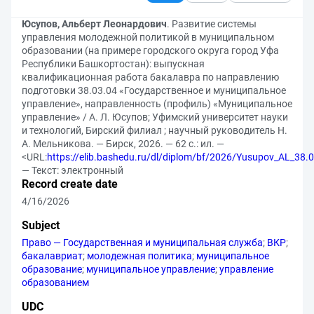
Юсупов, Альберт Леонардович
. Развитие системы
управления молодежной политикой в муниципальном
образовании (на примере городского округа город Уфа
Республики Башкортостан): выпускная
квалификационная работа бакалавра по направлению
подготовки 38.03.04 «Государственное и муниципальное
управление», направленность (профиль) «Муниципальное
управление» / А. Л. Юсупов; Уфимский университет науки
и технологий, Бирский филиал ; научный руководитель Н.
А. Мельникова. — Бирск, 2026. — 62 с.: ил. —
<URL:
https://elib.bashedu.ru/dl/diplom/bf/2026/Yusupov_AL_38
— Текст: электронный
Record create date
4/16/2026
Subject
Право — Государственная и муниципальная служба
;
ВКР
;
бакалавриат
;
молодежная политика
;
муниципальное
образование
;
муниципальное управление
;
управление
образованием
UDC