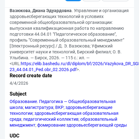
Вазюкова, Диана Эдуардовна
. Управление и организация
здоровьесберегающих технологий в условиях
современной общеобразовательной организации:
выпускная квалификационная работа по направлению
подготовки 44.04.01 "Педагогическое образование",
профиль "Современный образовательный менеджмент"
[Электронный ресурс] / Д. Э. Вазюкова; Уфимский
университет науки и технологий, Бирский филиал; О. В.
Улыбина. — Бирск, 2026. — 115 с.: ил. —
<URL:
https://elib.bashedu.ru/dl/diplom/bf/2026/Vazykova_DR_SG
23_44.04.01_Ped.obr_02.2026.pdf
>.
Record create date
4/4/2026
Subject
Образование. Педагогика — Общеобразовательная
школа
;
магистратура
;
ВКР
;
здоровьесберегающие
технологии
;
здоровьесберегающая образовательная
среда
;
педагогический коллектив
;
образовательный
менеджмент
;
фомирование здоровьесберегающей среды
UDC