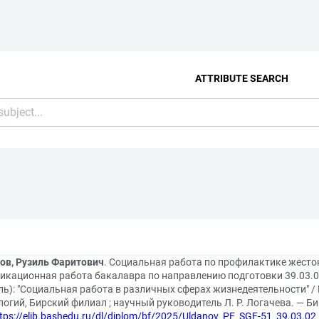
ATTRIBUTE SEARCH
ов, Рузиль Фаритович
. Социальная работа по профилактике жесто
икационная работа бакалавра по направлению подготовки 39.03.0
ь): "Социальная работа в различных сферах жизнедеятельности" / 
логий, Бирский филиал ; научный руководитель Л. Р. Логачева. — Бирс
tps://elib.bashedu.ru/dl/diplom/bf/2025/Uldanov_PF_SGF-51_39.03.02