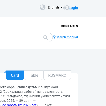
Login
English
CONTACTS
Search manual
Card
Table
RUSMARC
кого обращения с детьми: выпускная
2 "Социальная работа", направленность
Р. Ф. Ульданов; Уфимский университет науки
к, 2025. — 89 с.: ил. —
_Soc.rabota_02.2025.pdf
>. — Текст: