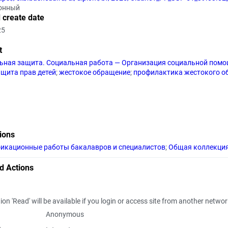
онный
 create date
25
t
ьная защита. Социальная работа — Организация социальной помо
ащита прав детей
;
жестокое обращение
;
профилактика жестокого о
tions
икационные работы бакалавров и специалистов
;
Общая коллекци
d Actions
ion 'Read' will be available if you login or access site from another netwo
Anonymous