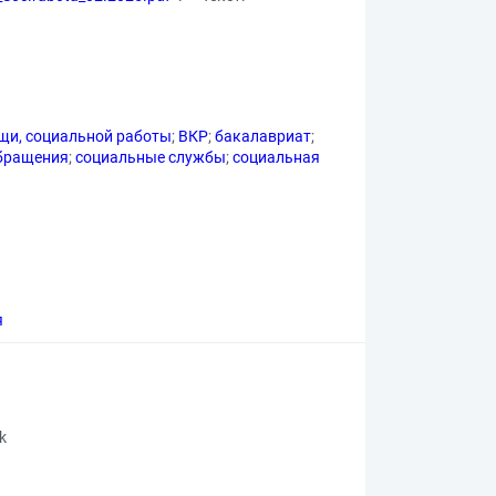
щи, социальной работы
;
ВКР
;
бакалавриат
;
бращения
;
социальные службы
;
социальная
я
rk