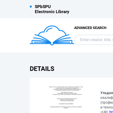
SPbSPU
Electronic Library
ADVANCED SEARCH
DETAILS
Ульдан
квалиф
(профил
и техно
<URL:
ht