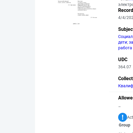
электр
Record
4/4/20
Subjec
Социал
дети
;
з
работа
UDC
364.07
Collec
Квалиф
Allowe
–
Act
Group