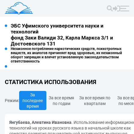
ЭБС Уфимского университета науки и
технологий
фонд Заки Валиди 32, Карла Маркса 3/1 и
Достоевского 131
Незаконное потребление наркотических средств, психотропных
веществ, их аналогов причиняет вред здоровью, их незаконный
оборот запрещен и влечет установленную законодательством
ответственность
СТАТИСТИКА ИСПОЛЬЗОВАНИЯ
За
За все время
За все время по
За все 
Режим:
последнее
по годам
кварталам
по мес
время
Янгубаева, Алевтина Ивановна
. Использование информацион
технологий на уроках русского языка в начальной школе как
средство развития познавательной активности: выпускная