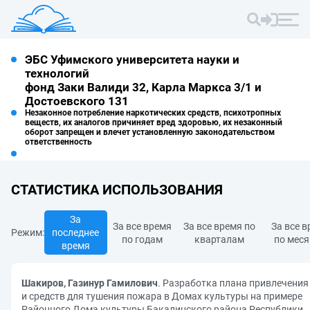
ЭБС Уфимского университета науки и
технологий
фонд Заки Валиди 32, Карла Маркса 3/1 и
Достоевского 131
Незаконное потребление наркотических средств, психотропных
веществ, их аналогов причиняет вред здоровью, их незаконный
оборот запрещен и влечет установленную законодательством
ответственность
СТАТИСТИКА ИСПОЛЬЗОВАНИЯ
За
За все время
За все время по
За все 
Режим:
последнее
по годам
кварталам
по мес
время
Шакиров, Газинур Гамилович
. Разработка плана привлечения
и средств для тушения пожара в Домах культуры на примере
Районного Дома культуры Бакалинского района Республики