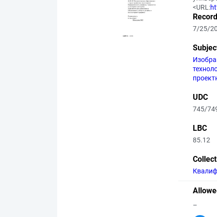
<URL:
ht
Record
7/25/2
Subjec
Изобра
технол
проект
UDC
745/74
LBC
85.12
Collec
Квалиф
Allowe
–