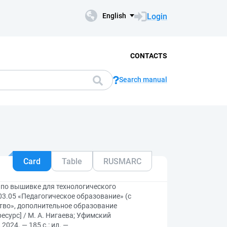
Login
English
CONTACTS
Search manual
Card
Table
RUSMARC
 по вышивке для технологического
3.05 «Педагогическое образование» (с
тво», дополнительное образование
сурс] / М. А. Нигаева; Уфимский
2024. — 185 с.: ил. —