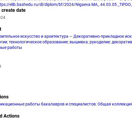
tps://elib.bashedu.ru/dl/diplom/bf/2024/Nigaeva MA_ 44.03.05 _TiPD
 create date
024
t
зительное искусство и архитектура — Декоративно-прикладное иск
огии
;
технологическое образование
;
вышивка
;
рукоделие
;
декоратив
ные работы
9
tions
икационные работы бакалавров и специалистов
;
Общая коллекци
d Actions