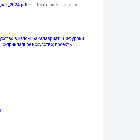
O_bak_2024.pdf
>. — Текст: электронный
усство в целом
;
бакалавриат
;
ВКР
;
уроки
но-прикладное искусство
;
проекты
;
я