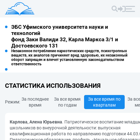
ЭБС Уфимского университета науки и
технологий
фонд Заки Валиди 32, Карла Маркса 3/1 и
Достоевского 131
Незаконное потребление наркотических средств, психотропных
веществ, их аналогов причиняет вред здоровью, их незаконный
оборот запрещен и влечет установленную законодательством
ответственность
СТАТИСТИКА ИСПОЛЬЗОВАНИЯ
За последнее
За все время
За все время по
За вс
Режим:
время
по годам
кварталам
ме
Карлова, Алена Юрьевна
. Патриотическое воспитание младш
школьников во внеурочной деятельности: выпускная
квалификационная работа по направлению подготовки 44.03.
Педагогическое образование, профиль «Начальное образован