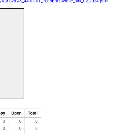
24/Karlova AS_44.03.01_Pedobrazovanie_bak_02.2024.pdf
>.
opy
Open
Total
0
0
0
0
0
0