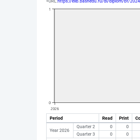
<URL:
https://elib.bashedu.ru/dl/diplom/bf/20
Period
Read
Print
C
Quarter 2
0
0
Year 2026
Quarter 3
0
0