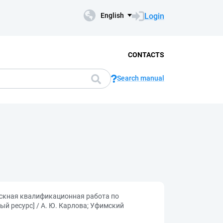
Login
English
CONTACTS
Search manual
ускная квалификационная работа по
й ресурс] / А. Ю. Карлова; Уфимский