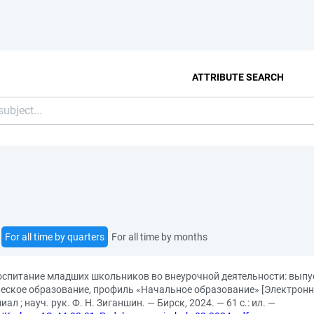
ATTRIBUTE SEARCH
For all time by quarters
For all time by months
воспитание младших школьников во внеурочной деятельности: вып
еское образование, профиль «Начальное образование» [Электронны
л ; науч. рук. Ф. Н. Зиганшин. — Бирск, 2024. — 61 с.: ил. —