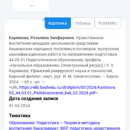
Карточка
Таблица
RUSMARC
Каримова, Розалина Зилферовна
. Нравственное
воспитание младших школьников средствами
башкирских народных пословиц и поговорок: выпускная
квалификационная работа по направлению подготовки
44.03.01 Педагогическое образование, профиль
«Начальное образование» [Электронный ресурс] / Р. З.
Каримова; Уфимский университет науки и технологий,
Бирский филиал ; науч. рук. И. М. Синагатуллин. — Бирск,
2024. — 65 с.: ил. —
<URL:
https://elib.bashedu.ru/dl/diplom/bf/2024/Karimova
RZ_44.03.01_Pedobrazovanie_bak_02.2024.pdf
>.
Дата создания записи
01.04.2024
Тематика
Образование. Педагогика — Теория и методика
воспитания
;
бакалавриат
;
ВКР
;
педагогика
;
нравственное