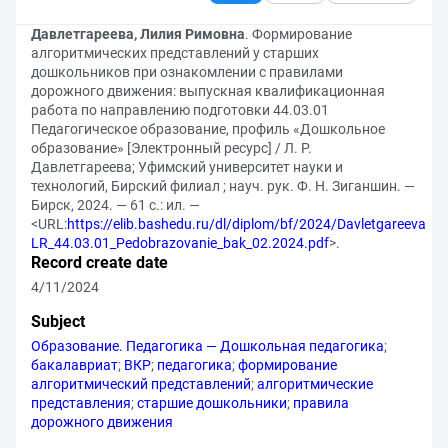
Давлетгареева, Лилия Римовна
. Формирование
алгоритмических представлений у старших
дошкольников при ознакомлении с правилами
дорожного движения: выпускная квалификационная
работа по направлению подготовки 44.03.01
Педагогическое образование, профиль «Дошкольное
образование» [Электронный ресурс] / Л. Р.
Давлетгареева; Уфимский университет науки и
технологий, Бирский филиал ; науч. рук. Ф. Н. Зиганшин. —
Бирск, 2024. — 61 с.: ил. —
<URL:
https://elib.bashedu.ru/dl/diplom/bf/2024/Davletgareeva
LR_44.03.01_Pedobrazovanie_bak_02.2024.pdf
>.
Record create date
4/11/2024
Subject
Образование. Педагогика — Дошкольная педагогика
;
бакалавриат
;
ВКР
;
педагогика
;
формирование
алгоритмический представлений
;
алгоритмические
представления
;
старшие дошкольники
;
правила
дорожного движения