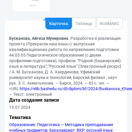
Карточка
Таблица
RUSMARC
Бусканова, Айгиза Мунировна
. Разработка и реализация
проекта (Прекрасен наш язык»): выпускная
квалификационная работа по направлению подготовки
44.03.05 Педагогическое образование (с двумя
профилями подготовки), профили: "Родной (башкирский)
язык и литература"; "Русский язык" [Электронный ресурс]
/ А. М. Бусканова, Д. А. Хаердинова; Уфимский
университет науки и технологий, Бирский филиал ; науч.
рук. З. С. Ахматьянова. — Бирск, 2024. — 83 с.: ил. —
<URL:
https://elib.bashedu.ru/dl/diplom/bf/2024/Buskanova_Kha
— Текст: электронный
Дата создания записи
19.07.2024
Тематика
Образование. Педагогика — Методика преподавания
учебных предметов
;
бакалавриат
;
ВКР
;
русский язык
;