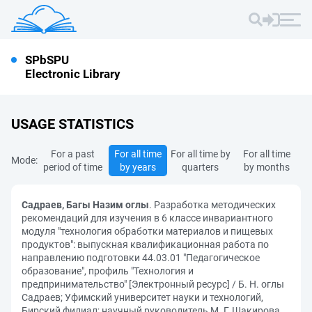
SPbSPU
Electronic Library
USAGE STATISTICS
For a past
For all time
For all time by
For all time
Mode:
period of time
by years
quarters
by months
Садраев, Багы Назим оглы
. Разработка методических
рекомендаций для изучения в 6 классе инвариантного
модуля "технология обработки материалов и пищевых
продуктов": выпускная квалификационная работа по
направлению подготовки 44.03.01 "Педагогическое
образование", профиль "Технология и
предпринимательство" [Электронный ресурс] / Б. Н. оглы
Садраев; Уфимский университет науки и технологий,
Бирский филиал; научный руководитель М. Г. Шакирова.