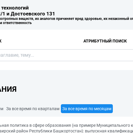
 технологий
/1 и Достоевского 131
хотропных веществ, их аналогов причиняет вред здоровью, их незаконный о
м ответственность
К
АТРИБУТНЫЙ ПОИСК
АНИЯ
ам
За все время по кварталам
За все время по месяцам
ьная политика в сфере образования (на примере Муниципального 
ирский район Республики Башкортостан): выпускная квалификац