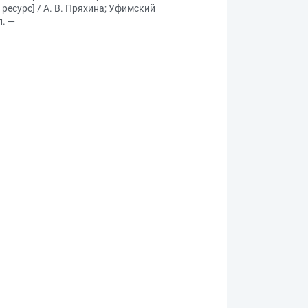
есурс] / А. В. Пряхина; Уфимский
л. —