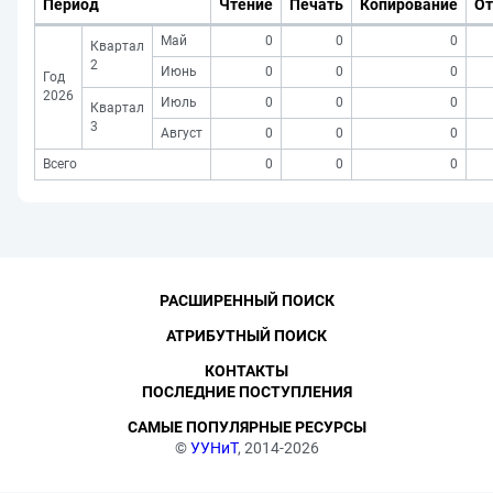
Период
Чтение
Печать
Копирование
От
Май
0
0
0
Квартал
2
Июнь
0
0
0
Год
2026
Июль
0
0
0
Квартал
3
Август
0
0
0
Всего
0
0
0
РАСШИРЕННЫЙ ПОИСК
АТРИБУТНЫЙ ПОИСК
КОНТАКТЫ
ПОСЛЕДНИЕ ПОСТУПЛЕНИЯ
САМЫЕ ПОПУЛЯРНЫЕ РЕСУРСЫ
©
УУНиТ
, 2014-2026