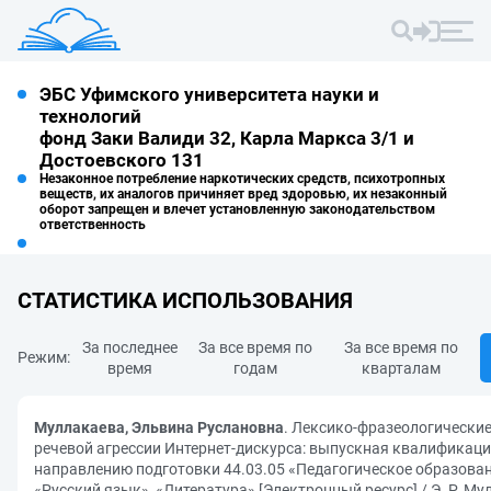
ЭБС Уфимского университета науки и
технологий
фонд Заки Валиди 32, Карла Маркса 3/1 и
Достоевского 131
Незаконное потребление наркотических средств, психотропных
веществ, их аналогов причиняет вред здоровью, их незаконный
оборот запрещен и влечет установленную законодательством
ответственность
СТАТИСТИКА ИСПОЛЬЗОВАНИЯ
За последнее
За все время по
За все время по
Режим:
время
годам
кварталам
Муллакаева, Эльвина Руслановна
. Лексико-фразеологические
речевой агрессии Интернет-дискурса: выпускная квалификаци
направлению подготовки 44.03.05 «Педагогическое образова
«Русский язык», «Литература» [Электронный ресурс] / Э. Р. Му