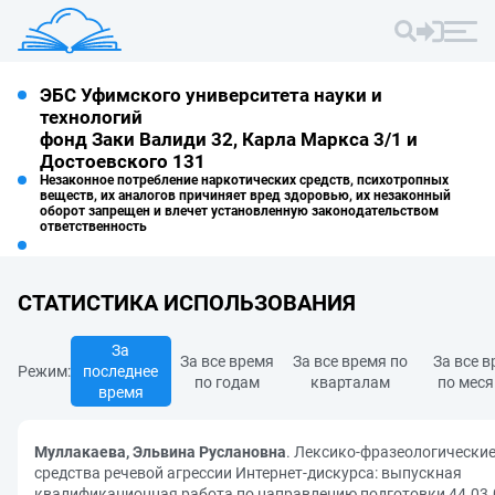
ЭБС Уфимского университета науки и
технологий
фонд Заки Валиди 32, Карла Маркса 3/1 и
Достоевского 131
Незаконное потребление наркотических средств, психотропных
веществ, их аналогов причиняет вред здоровью, их незаконный
оборот запрещен и влечет установленную законодательством
ответственность
СТАТИСТИКА ИСПОЛЬЗОВАНИЯ
За
За все время
За все время по
За все 
Режим:
последнее
по годам
кварталам
по мес
время
Муллакаева, Эльвина Руслановна
. Лексико-фразеологически
средства речевой агрессии Интернет-дискурса: выпускная
квалификационная работа по направлению подготовки 44.03.