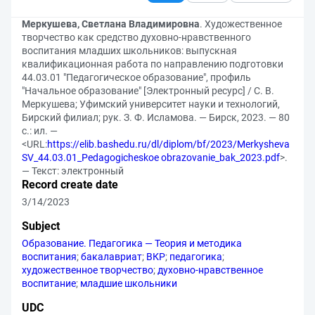
Меркушева, Светлана Владимировна
. Художественное
творчество как средство духовно-нравственного
воспитания младших школьников: выпускная
квалификационная работа по направлению подготовки
44.03.01 "Педагогическое образование", профиль
"Начальное образование" [Электронный ресурс] / С. В.
Меркушева; Уфимский университет науки и технологий,
Бирский филиал; рук. З. Ф. Исламова. — Бирск, 2023. — 80
с.: ил. —
<URL:
https://elib.bashedu.ru/dl/diplom/bf/2023/Merkysheva
SV_44.03.01_Pedagogicheskoe obrazovanie_bak_2023.pdf
>.
— Текст: электронный
Record create date
3/14/2023
Subject
Образование. Педагогика — Теория и методика
воспитания
;
бакалавриат
;
ВКР
;
педагогика
;
художественное творчество
;
духовно-нравственное
воспитание
;
младшие школьники
UDC