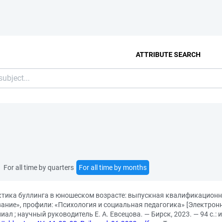
ATTRIBUTE SEARCH
For all time by quarters
For all time by months
ктика буллинга в юношеском возрасте: выпускная квалификационн
ание», профили: «Психология и социальная педагогика» [Электронн
ал ; научный руководитель Е. А. Евсецова. — Бирск, 2023. — 94 с.: и