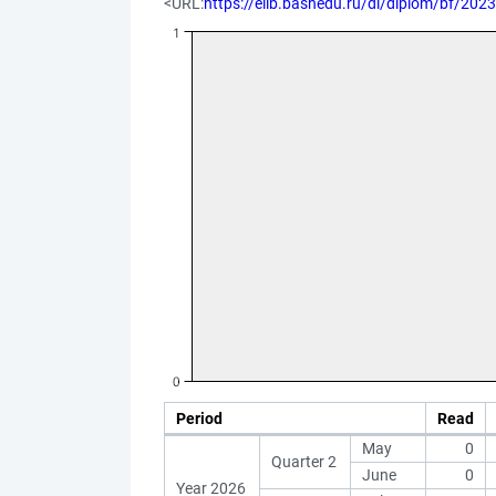
<URL:
https://elib.bashedu.ru/dl/diplom/bf/20
Period
Read
May
0
Quarter 2
June
0
Year 2026