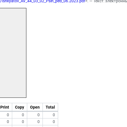
23/Ishkyatov_AV_44_03_02_Psih_ped_06.2023.pdf
>. — Текст: электронн
Print
Copy
Open
Total
0
0
0
0
0
0
0
0