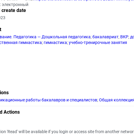
т: электронный
 create date
023
t
вание. Педагогика — Дошкольная педагогика
;
бакалавриат
;
ВКР
;
д
ственная гимнастика
;
гимнастика
;
учебно-тренирочные занятия
tions
икационные работы бакалавров и специалистов
;
Общая коллекци
d Actions
ion 'Read' will be available if you login or access site from another netwo