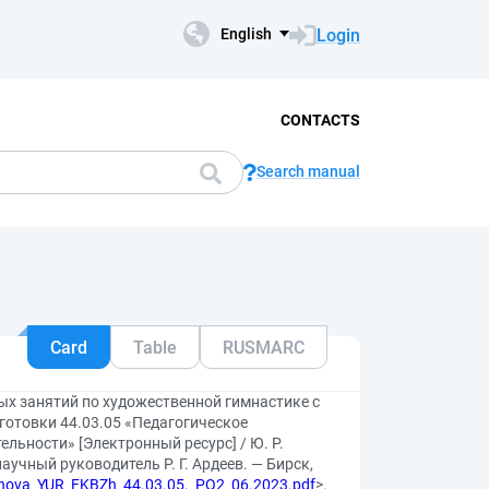
Login
English
CONTACTS
Search manual
Card
Table
RUSMARC
ых занятий по художественной гимнастике с
готовки 44.03.05 «Педагогическое
льности» [Электронный ресурс] / Ю. Р.
аучный руководитель Р. Г. Ардеев. — Бирск,
yanova_YUR_FKBZh_44.03.05._PO2_06.2023.pdf
>.