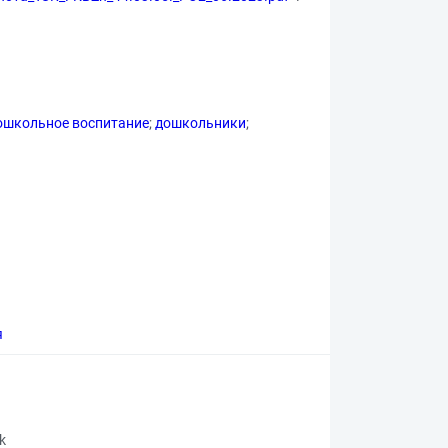
ошкольное воспитание
;
дошкольники
;
я
rk