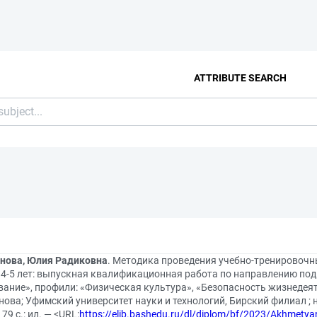
ATTRIBUTE SEARCH
нова, Юлия Радиковна
. Методика проведения учебно-тренировочн
 4-5 лет: выпускная квалификационная работа по направлению под
ание», профили: «Физическая культура», «Безопасность жизнедеяте
ова; Уфимский университет науки и технологий, Бирский филиал ; н
79 с.: ил. — <URL:
https://elib.bashedu.ru/dl/diplom/bf/2023/Akhmet