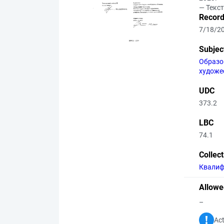
— Текс
Record
7/18/2
Subjec
Образо
художе
UDC
373.2
LBC
74.1
Collec
Квалиф
Allowe
–
Act