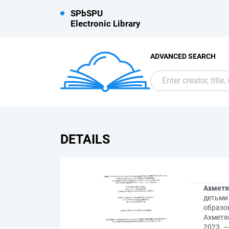
SPbSPU
Electronic Library
ADVANCED SEARCH
DETAILS
Ахметя
детьми
образов
Ахметян
2023. — 