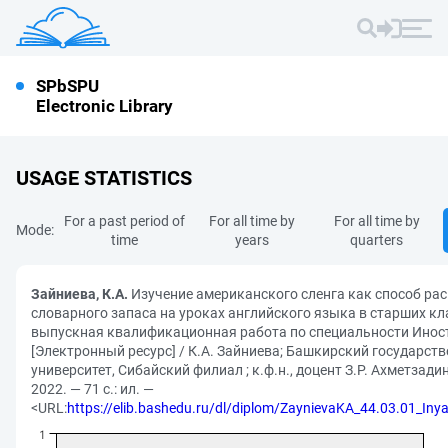
SPbSPU
Electronic Library
USAGE STATISTICS
For a past period of
For all time by
For all time by
Mode:
time
years
quarters
Зайниева, К.А.
Изучение американского сленга как способ ра
словарного запаса на уроках английского языка в старших кл
выпускная квалификационная работа по специальности Ино
[Электронный ресурс] / К.А. Зайниева; Башкирский государст
университет, Сибайский филиал ; к.ф.н., доцент З.Р. Ахметзади
2022. — 71 с.: ил. —
<URL:
https://elib.bashedu.ru/dl/diplom/ZaynievaKA_44.03.01_Iny