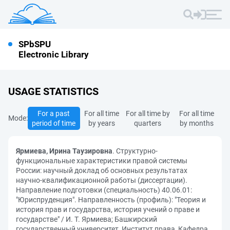
SPbSPU
Electronic Library
USAGE STATISTICS
For a past
For all time
For all time by
For all time
Mode:
period of time
by years
quarters
by months
Ярмиева, Ирина Таузировна
. Структурно-
функциональные характеристики правой системы
России: научный доклад об основных результатах
научно-квалификационной работы (диссертации).
Направление подготовки (специальность) 40.06.01:
"Юриспруденция". Направленность (профиль): "Теория и
история прав и государства, история учений о праве и
государстве" / И. Т. Ярмиева; Башкирский
государственный университет, Институт права, Кафедра