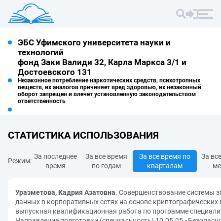
ЭБС Уфимского университета науки и
технологий
фонд Заки Валиди 32, Карла Маркса 3/1 и
Достоевского 131
Незаконное потребление наркотических средств, психотропных
веществ, их аналогов причиняет вред здоровью, их незаконный
оборот запрещен и влечет установленную законодательством
ответственность
СТАТИСТИКА ИСПОЛЬЗОВАНИЯ
За последнее
За все время
За все время по
За вс
Режим:
время
по годам
кварталам
ме
Уразметова, Кадрия Азатовна
. Совершенствование системы 
данных в корпоративных сетях на основе криптографических 
выпускная квалификационная работа по программе специали
Направление подготовки (специальность) 10.05.05 «Безопасн