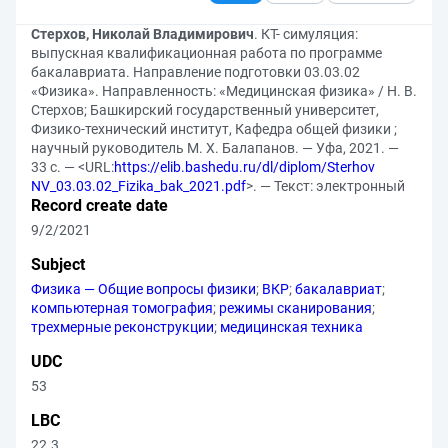
Стерхов, Николай Владимирович
. КТ- симуляция:
выпускная квалификационная работа по программе
бакалавриата. Направление подготовки 03.03.02
«Физика». Направленность: «Медицинская физика» / Н. В.
Стерхов; Башкирский государственный университет,
Физико-технический институт, Кафедра общей физики ;
научный руководитель М. Х. Балапанов. — Уфа, 2021. —
33 с. — <URL:
https://elib.bashedu.ru/dl/diplom/Sterhov
NV_03.03.02_Fizika_bak_2021.pdf
>. — Текст: электронный
Record create date
9/2/2021
Subject
Физика — Общие вопросы физики
;
ВКР
;
бакалавриат
;
компьютерная томография
;
режимы сканирования
;
трехмерные реконструкции
;
медицинская техника
UDC
53
LBC
22.3