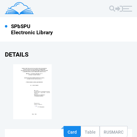
SPbSPU
Electronic Library
DETAILS
Card
Table
RUSMARC