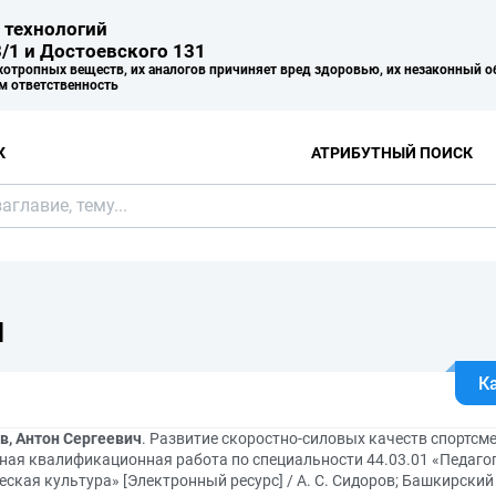
 технологий
/1 и Достоевского 131
хотропных веществ, их аналогов причиняет вред здоровью, их незаконный о
м ответственность
К
АТРИБУТНЫЙ ПОИСК
Я
К
в, Антон Сергеевич
. Развитие скоростно-силовых качеств спортсм
ная квалификационная работа по специальности 44.03.01 «Педаго
ская культура» [Электронный ресурс] / А. С. Сидоров; Башкирский