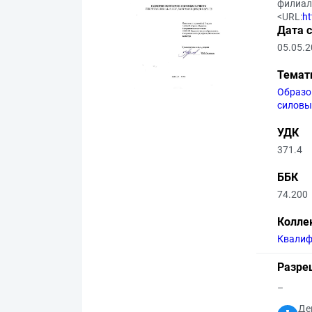
филиал 
<URL:
ht
Дата 
05.05.
Темат
Образо
силовы
УДК
371.4
ББК
74.200
Колле
Квалиф
Разре
–
Де