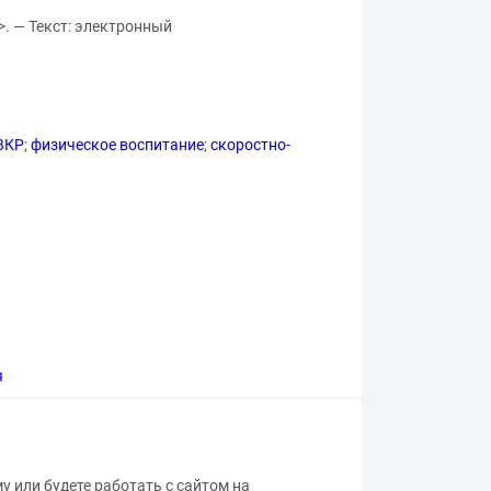
>. — Текст: электронный
ВКР
;
физическое воспитание
;
скоростно-
я
му или будете работать с сайтом на