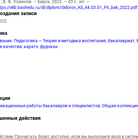
; В. Ф. Усманов. — Бирск, 2022. — 43 с.: ил. —
tps://elib.bashedu.ru/dl/diplom/Sidorov_AS_44.03.01_FK_bak_2022.pdf
создания записи
2022
ика
вание. Педагогика — Теория и методика воспитания
;
бакалавриат
;
е качества
;
каратэ
;
фудокан
кции
икационные работы бакалавров и специалистов
;
Общая коллекци
шенные действия
йствие 'Прочитать' будет доступно, если вы выполните вход в систе