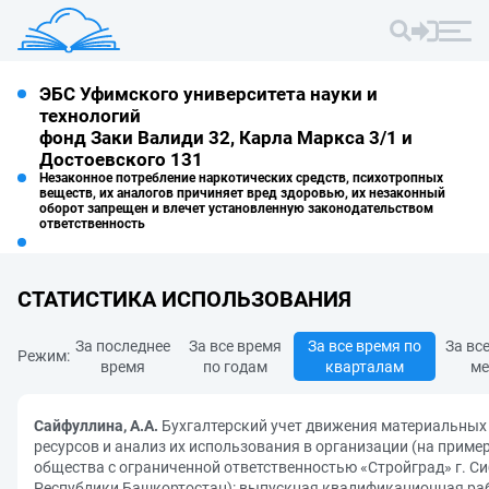
ЭБС Уфимского университета науки и
технологий
фонд Заки Валиди 32, Карла Маркса 3/1 и
Достоевского 131
Незаконное потребление наркотических средств, психотропных
веществ, их аналогов причиняет вред здоровью, их незаконный
оборот запрещен и влечет установленную законодательством
ответственность
СТАТИСТИКА ИСПОЛЬЗОВАНИЯ
За последнее
За все время
За все время по
За вс
Режим:
время
по годам
кварталам
ме
Сайфуллина, А.А.
Бухгалтерский учет движения материальных
ресурсов и анализ их использования в организации (на приме
общества с ограниченной ответственностью «Стройград» г. С
Республики Башкортостан): выпускная квалификационная ра