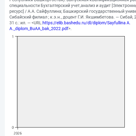
специальности Бухгалтерский учет,анализ и аудит [Электронн
ресурс] / А.А. Сайфуллина; Башкирский государственный униве
Сибайский филиал ; к.э.н., доцент Г.И. Якшимбетова. — Сибай, 
31 с.: ил. — <URL:
https://elib.bashedu.ru/dl/diplom/Sayfullina A.
A._diplom_BuAA_bak_2022.pdf
>.