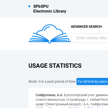
SPbSPU
Electronic Library
ADVANCED SEARCH
USAGE STATISTICS
Mode:
For a past period of time
For all time by years
Сайфуллина, А.А.
Бухгалтерский учет движен
ответственностью «Стройград» г. Сибай Рес
аудит [Электронный ресурс] / А.А. Сайфуллин