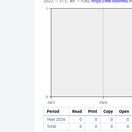
2022. — 31 с.: ил. — <URL:
https://elib.bashedu.
Period
Read
Print
Copy
Open
Year 2026
0
0
0
0
Total
0
0
0
0