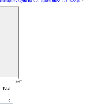
ru/dl/diplom/Sayfullina A. A._diplom_BuAA_bak_2022.pdf
>.
Total
0
0