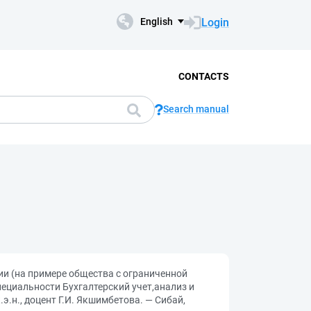
Login
English
CONTACTS
Search manual
ии (на примере общества с ограниченной
ециальности Бухгалтерский учет,анализ и
э.н., доцент Г.И. Якшимбетова. — Сибай,