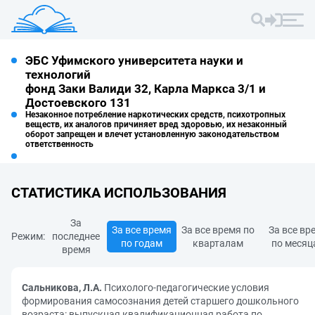
ЭБС Уфимского университета науки и
технологий
фонд Заки Валиди 32, Карла Маркса 3/1 и
Достоевского 131
Незаконное потребление наркотических средств, психотропных
веществ, их аналогов причиняет вред здоровью, их незаконный
оборот запрещен и влечет установленную законодательством
ответственность
СТАТИСТИКА ИСПОЛЬЗОВАНИЯ
За
За все время
За все время по
За все вр
Режим:
последнее
по годам
кварталам
по месяц
время
Сальникова, Л.А.
Психолого-педагогические условия
формирования самосознания детей старшего дошкольного
возраста: выпускная квалификационная работа по