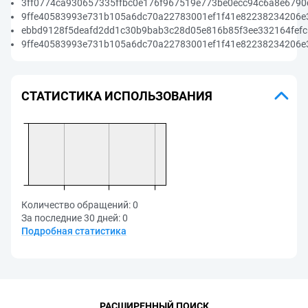
3ff0774ca930657335ffbc0e176f967519e773be0ecc94c6a8e6790
9ffe40583993e731b105a6dc70a22783001ef1f41e82238234206e
ebbd9128f5deafd2dd1c30b9bab3c28d05e816b85f3ee332164fefc
9ffe40583993e731b105a6dc70a22783001ef1f41e82238234206e
СТАТИСТИКА ИСПОЛЬЗОВАНИЯ
Количество обращений:
0
За последние 30 дней:
0
Подробная статистика
РАСШИРЕННЫЙ ПОИСК