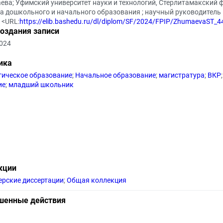
ева; Уфимский университет науки и технологий, Стерлитамакский ф
 дошкольного и начального образования ; научный руководитель Е. 
 <URL:
https://elib.bashedu.ru/dl/diplom/SF/2024/FPIP/ZhumaevaST
создания записи
2024
ика
гическое образование
;
Начальное образование
;
магистратура
;
ВКР
;
ие
;
младший школьник
кции
ерские диссертации
;
Общая коллекция
шенные действия