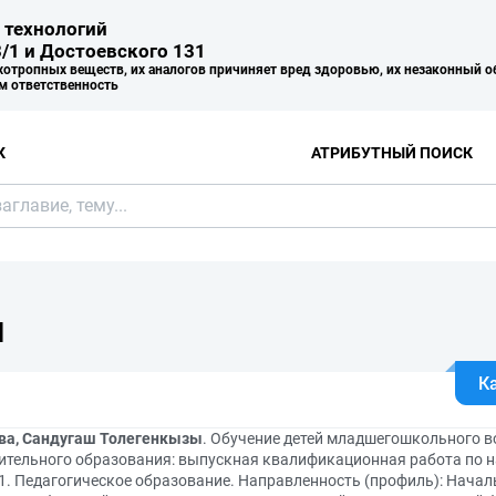
 технологий
/1 и Достоевского 131
хотропных веществ, их аналогов причиняет вред здоровью, их незаконный о
м ответственность
К
АТРИБУТНЫЙ ПОИСК
Я
К
а, Сандугаш Толегенкызы
. Обучение детей младшегошкольного 
ительного образования: выпускная квалификационная работа по н
1. Педагогическое образование. Направленность (профиль): Началь