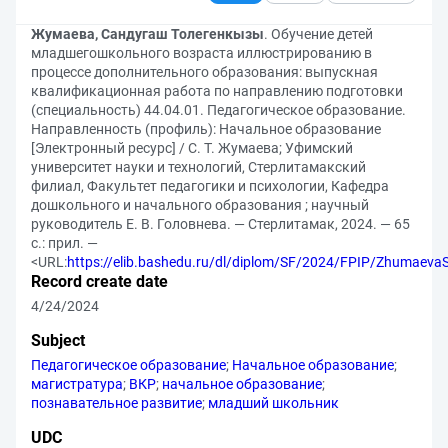
Жумаева, Сандугаш Толегенкызы
. Обучение детей
младшегошкольного возраста иллюстрированию в
процессе дополнительного образования: выпускная
квалификационная работа по направлению подготовки
(специальность) 44.04.01. Педагогическое образование.
Направленность (профиль): Начальное образование
[Электронный ресурс] / С. Т. Жумаева; Уфимский
университет науки и технологий, Стерлитамакский
филиал, Факультет педагогики и психологии, Кафедра
дошкольного и начального образования ; научный
руководитель Е. В. Головнева. — Стерлитамак, 2024. — 65
с.: прил. —
<URL:
https://elib.bashedu.ru/dl/diplom/SF/2024/FPIP/Zhumae
Record create date
4/24/2024
Subject
Педагогическое образование
;
Начальное образование
;
магистратура
;
ВКР
;
начальное образование
;
познавательное развитие
;
младший школьник
UDC