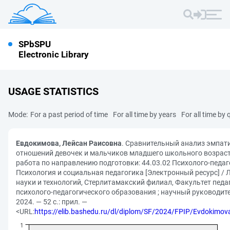
SPbSPU
Electronic Library
USAGE STATISTICS
Mode:
For a past period of time
For all time by years
For all time by 
Евдокимова, Лейсан Раисовна
. Сравнительный анализ эмпат
отношений девочек и мальчиков младшего школьного возрас
работа по направлению подготовки: 44.03.02 Психолого-педа
Психология и социальная педагогика [Электронный ресурс] / 
науки и технологий, Стерлитамакский филиал, Факультет педа
психолого-педагогического образования ; научный руководите
2024. — 52 с.: прил. —
<URL:
https://elib.bashedu.ru/dl/diplom/SF/2024/FPIP/Evdokim