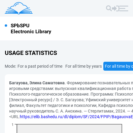
SPbSPU
Electronic Library
USAGE STATISTICS
Mode:
For a past period of time
For all time by years
For all time by 
Багауова, Элина Саматовна
. Формирование познавательных 
игровыми средствами: выпускная квалификационная работа п
Психолого-педагогическое образование. Программа: Психолог
[Электронный ресурс] / Э. С. Багауова; Уфимский университет
филиал, Факультет педагогики и психологии, Кафедра психоло
научный руководитель С. А. Анохина. — Стерлитамак, 2024. — 49
<URL:
https://elib.bashedu.ru/dl/diplom/SF/2024/FPIP/Bagauov