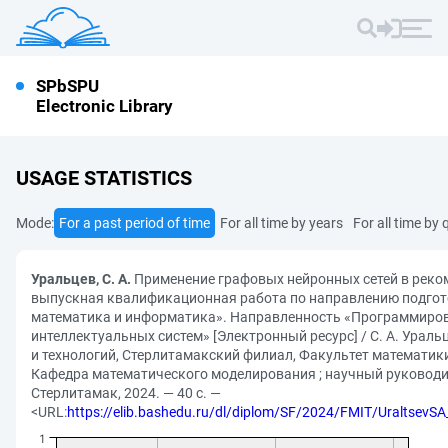
SPbSPU
Electronic Library
USAGE STATISTICS
Mode:
For a past period of time
For all time by years
For all time by 
Уральцев, С. А.
Применение графовых нейронных сетей в реко
выпускная квалификационная работа по направлению подгот
математика и информатика». Направленность «Программиров
интеллектуальных систем» [Электронный ресурс] / С. А. Ураль
и технологий, Стерлитамакский филиал, Факультет математик
Кафедра математического моделирования ; научный руководит
Стерлитамак, 2024. — 40 с. —
<URL:
https://elib.bashedu.ru/dl/diplom/SF/2024/FMIT/Uraltsev