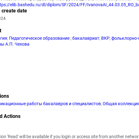
tps://elib.bashedu.ru/dl/diplom/SF/2024/FF/IvanovaAI_44.03.05_RO_
 create date
024
t
гия
;
Педагогическое образование
;
бакалавриат
;
ВКР
;
фольклорно-
зы А.П. Чехова
tions
икационные работы бакалавров и специалистов
;
Общая коллекци
d Actions
ion 'Read' will be available if you login or access site from another netwo