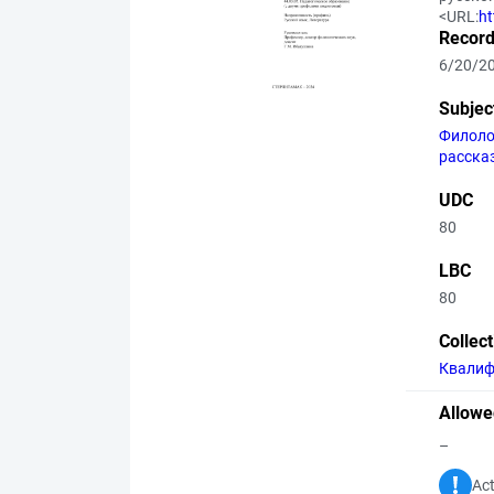
<URL:
ht
Record
6/20/2
Subjec
Филоло
расска
UDC
80
LBC
80
Collec
Квалиф
Allowe
–
Act