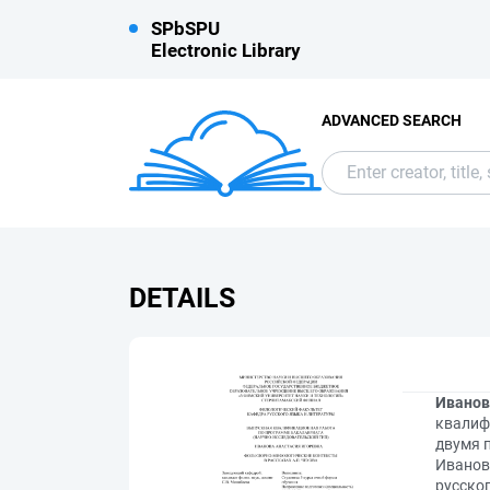
SPbSPU
Electronic Library
ADVANCED SEARCH
DETAILS
Иванов
квалиф
двумя п
Иванов
русског