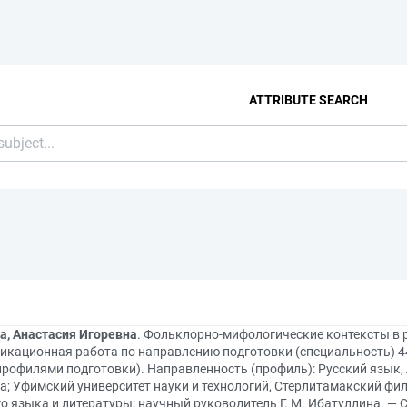
ATTRIBUTE SEARCH
а, Анастасия Игоревна
. Фольклорно-мифологические контексты в р
икационная работа по направлению подготовки (специальность) 44
рофилями подготовки). Направленность (профиль): Русский язык, Л
а; Уфимский университет науки и технологий, Стерлитамакский фи
о языка и литературы; научный руководитель Г. М. Ибатуллина. — Ст