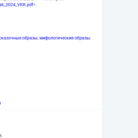
bak_2024_VKR.pdf
>.
сказочные образы
;
мифологические образы
;
я
rk