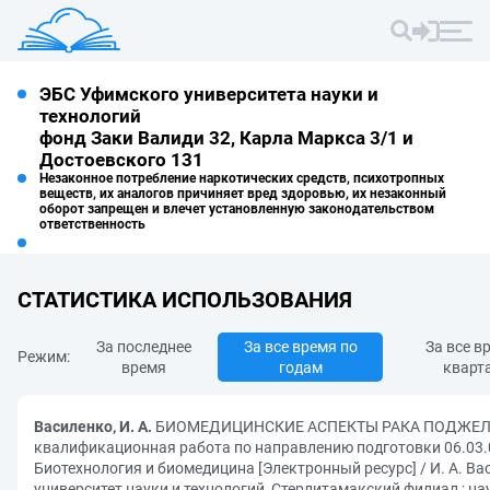
ЭБС Уфимского университета науки и
технологий
фонд Заки Валиди 32, Карла Маркса 3/1 и
Достоевского 131
Незаконное потребление наркотических средств, психотропных
веществ, их аналогов причиняет вред здоровью, их незаконный
оборот запрещен и влечет установленную законодательством
ответственность
СТАТИСТИКА ИСПОЛЬЗОВАНИЯ
За последнее
За все время по
За все в
Режим:
время
годам
кварт
Василенко, И. А.
БИОМЕДИЦИНСКИЕ АСПЕКТЫ РАКА ПОДЖЕЛУ
квалификационная работа по направлению подготовки 06.03.
Биотехнология и биомедицина [Электронный ресурс] / И. А. Ва
университет науки и технологий, Стерлитамакский филиал ; на