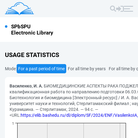
SPbSPU
Electronic Library
USAGE STATISTICS
Mode:
For a past period of time
For all time by years
For all time by 
Василенко, И. А.
БИОМЕДИЦИНСКИЕ АСПЕКТЫ РАКА ПОДЖЕЛУ
квалификационная работа по направлению подготовки 06.03.
Биотехнология и биомедицина [Электронный ресурс] / И. А. Ва
университет науки и технологий, Стерлитамакский филиал ; на
Курамшина. — Стерлитамак, 2024. — 94 с. —
<URL:
https://elib.bashedu.ru/dl/diplom/SF/2024/ENF/Vasilenko