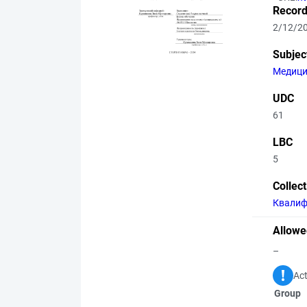
Record
2/12/2
Subjec
Медиц
UDC
61
LBC
5
Collec
Квалиф
Allowe
–
Act
Group