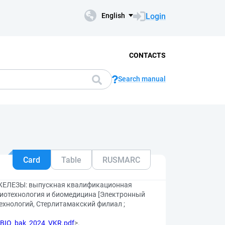
Login
English
CONTACTS
Search manual
Card
Table
RUSMARC
ЕЗЫ: выпускная квалификационная
Биотехнология и биомедицина [Электронный
 технологий, Стерлитамакский филиал ;
ZSBIO_bak_2024_VKR.pdf
>.