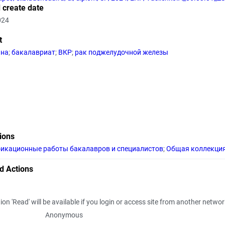
 create date
024
t
ина
;
бакалавриат
;
ВКР
;
рак поджелудочной железы
tions
икационные работы бакалавров и специалистов
;
Общая коллекци
d Actions
ion 'Read' will be available if you login or access site from another netwo
Anonymous