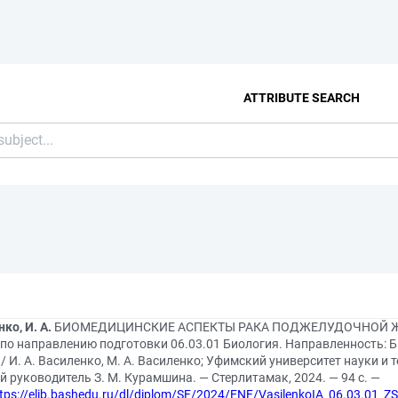
ATTRIBUTE SEARCH
ко, И. А.
БИОМЕДИЦИНСКИЕ АСПЕКТЫ РАКА ПОДЖЕЛУДОЧНОЙ ЖЕЛ
 по направлению подготовки 06.03.01 Биология. Направленность: 
 / И. А. Василенко, М. А. Василенко; Уфимский университет науки и
 руководитель З. М. Курамшина. — Стерлитамак, 2024. — 94 с. —
tps://elib.bashedu.ru/dl/diplom/SF/2024/ENF/VasilenkoIA_06.03.01_