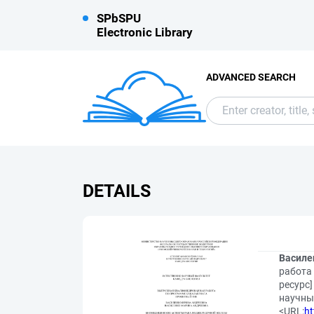
SPbSPU
Electronic Library
ADVANCED SEARCH
DETAILS
Василен
работа
ресурс]
научный
<URL:
ht