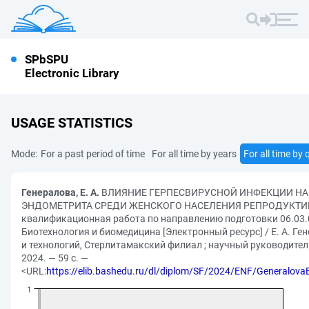
SPbSPU
Electronic Library
USAGE STATISTICS
Mode:
For a past period of time
For all time by years
For all time by 
Генералова, Е. А.
ВЛИЯНИЕ ГЕРПЕСВИРУСНОЙ ИНФЕКЦИИ НА
ЭНДОМЕТРИТА СРЕДИ ЖЕНСКОГО НАСЕЛЕНИЯ РЕПРОДУКТИВ
квалификационная работа по направлению подготовки 06.03.
Биотехнология и биомедицина [Электронный ресурс] / Е. А. Ге
и технологий, Стерлитамакский филиал ; научный руководител
2024. — 59 с. —
<URL:
https://elib.bashedu.ru/dl/diplom/SF/2024/ENF/Generalo