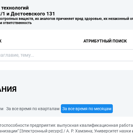
 технологий
/1 и Достоевского 131
хотропных веществ, их аналогов причиняет вред здоровью, их незаконный о
м ответственность
К
АТРИБУТНЫЙ ПОИСК
АНИЯ
ам
За все время по кварталам
За все время по месяцам
оспособности предприятия: выпускная квалификационная работа 
изации" [Электронный ресурс] / А. Р. Хамзина; Университет науки 