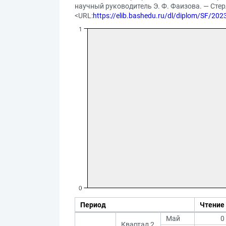
научный руководитель Э. Ф. Фаизова. — Стерл
<URL:
https://elib.bashedu.ru/dl/diplom/SF/
Период
Чтение
Май
0
Квартал 2