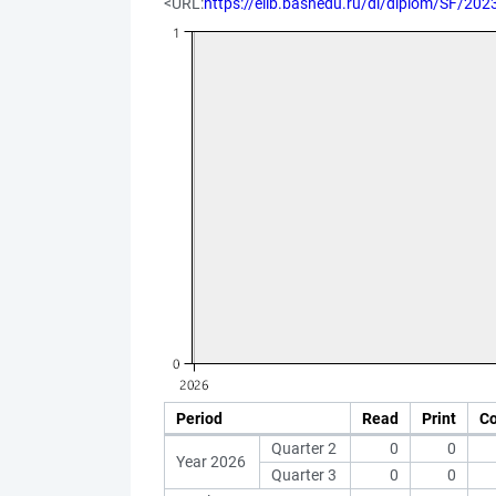
<URL:
https://elib.bashedu.ru/dl/diplom/SF/
Period
Read
Print
C
Quarter 2
0
0
Year 2026
Quarter 3
0
0