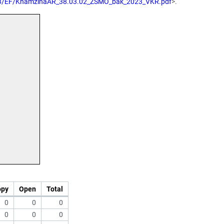
2023/EF/KhamzinaAR_38.03.02_ZSMO_bak_2023_VKR.pdf
>.
opy
Open
Total
0
0
0
0
0
0