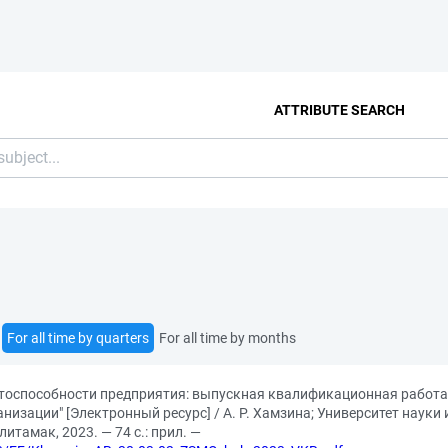
ATTRIBUTE SEARCH
For all time by quarters
For all time by months
оспособности предприятия: выпускная квалификационная работа 
изации" [Электронный ресурс] / А. Р. Хамзина; Университет науки 
итамак, 2023. — 74 с.: прил. —