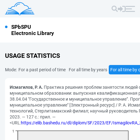
SPbSPU
Electronic Library
USAGE STATISTICS
Mode:
For a past period of time
For all time by years
For all time by 
Исмагилов, Р. А.
Практика решения проблем занятости людей 
муниципальном образовании: выпускная квалификационная р
38.04.04 "Государственное и муниципальное управление". Про
муниципальное управление" [Электронный ресурс] / Р. А. Исма
технологий, Стерлитамакский филиал; научный руководитель Г
2023. — 127 с.: прил. —
<URL:
https://elib.bashedu.ru/dl/diplom/SF/2023/EF/Ismagilo