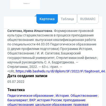
Карточка
Таблица
RUSMARC
Сагитова, Ирина Илшатовна
. Формирование правовой
культуры старшеклассников в процессе преподавания
обществознания: выпускная квалификационная работа
по специальности 44.03.05 Педагогическое образование
(с двумя профилями подготовки) Программа История,
Обществознание / И. И. Сагитова; Башкирский
государственный университет, Стерлитамакский филиал ;
научный руководитель С. А. Бадретдинова. —
Стерлитамак, 2022. — 63 с.: прил. —
<URL:
https://elib.bashedu.ru/dl/diplom/SF/2022/IF/SagitovaII_4
Дата создания записи
05.07.2022
Тематика
Педагогическое образование
;
История. Обществознание
;
бакалавриат
;
ВКР
;
история России
;
преподавание
обществознания
;
школьное образование
;
правовая