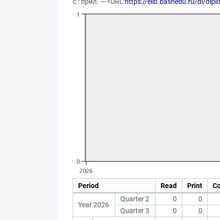
с.: прил. — <URL:
https://elib.bashedu.ru/dl/di
Period
Read
Print
C
Quarter 2
0
0
Year 2026
Quarter 3
0
0