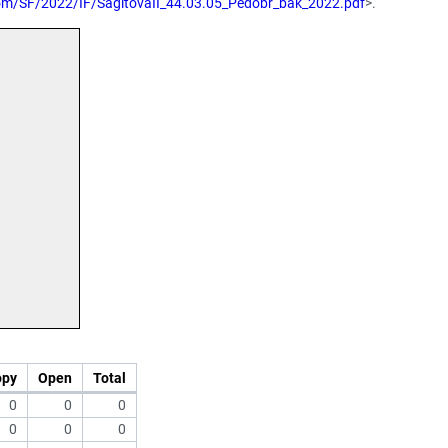
plom/SF/2022/IF/SagitovaII_44.03.05_Pedobr_bak_2022.pdf
>.
opy
Open
Total
0
0
0
0
0
0