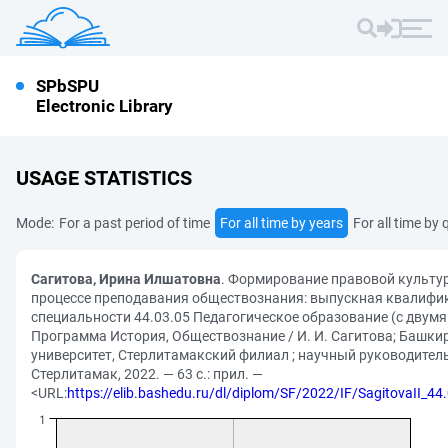
SPbSPU
Electronic Library
USAGE STATISTICS
Mode:
For a past period of time
For all time by years
For all time by 
Сагитова, Ирина Илшатовна
. Формирование правовой культу
процессе преподавания обществознания: выпускная квалифи
специальности 44.03.05 Педагогическое образование (с двум
Программа История, Обществознание / И. И. Сагитова; Башки
университет, Стерлитамакский филиал ; научный руководитель
Стерлитамак, 2022. — 63 с.: прил. —
<URL:
https://elib.bashedu.ru/dl/diplom/SF/2022/IF/SagitovaII_4