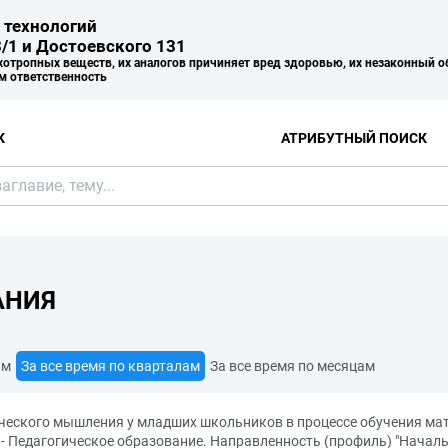
 технологий
/1 и Достоевского 131
хотропных веществ, их аналогов причиняет вред здоровью, их незаконный о
м ответственность
К
АТРИБУТНЫЙ ПОИСК
АНИЯ
ам
За все время по кварталам
За все время по месяцам
еского мышления у младших школьников в процессе обучения ма
- Педагогическое образование. Направленность (профиль) "Начальн