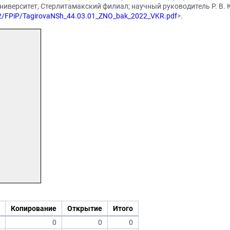
иверситет, Стерлитамакский филиал; научный руководитель Р. В. К
022/FPiP/TagirovaNSh_44.03.01_ZNO_bak_2022_VKR.pdf
>.
Копирование
Открытие
Итого
0
0
0