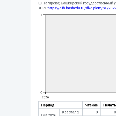
Ш. Тагирова; Башкирский государственный ун
<URL:
https://elib.bashedu.ru/dl/diplom/SF/2
Период
Чтение
Печать
Квартал 2
0
0
Год 2026