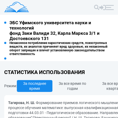
ЭБС Уфимского университета науки и
технологий
фонд Заки Валиди 32, Карла Маркса 3/1 и
Достоевского 131
Незаконное потребление наркотических средств, психотропных
веществ, их аналогов причиняет вред здоровью, их незаконный
оборот запрещен и влечет установленную законодательством
ответственность
СТАТИСТИКА ИСПОЛЬЗОВАНИЯ
За последнее
За все время по
За все в
Режим:
время
годам
кварт
Тагирова, Н. Ш.
Формирование приемов логического мышлени
процессе обучения математике: выпускная квалификационна
подготовки 44.03.01 - Педагогическое образование. Направле
образование" [Электронный ресурс] / Н. Ш. Тагирова; Башкирс