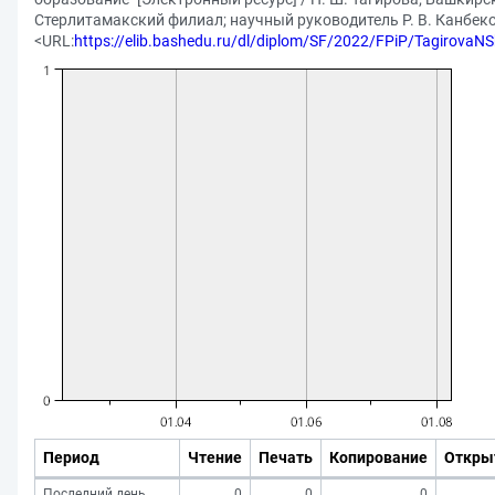
Стерлитамакский филиал; научный руководитель Р. В. Канбеков
<URL:
https://elib.bashedu.ru/dl/diplom/SF/2022/FPiP/Tagirova
Период
Чтение
Печать
Копирование
Откры
Последний день
0
0
0