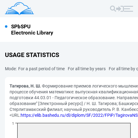
SPbSPU
Electronic Library
USAGE STATISTICS
Mode:
For a past period of time
For all time by years
For all time by 
Тагирова, Н. Ш.
Формирование приемов логического мышлени
процессе обучения математике: выпускная квалификационна
подготовки 44.03.01 - Педагогическое образование. Направле
образование" [Электронный ресурс] / Н. Ш. Тагирова; Башкирс
Стерлитамакский филиал; научный руководитель Р. В. Канбеков
<URL:
https://elib.bashedu.ru/dl/diplom/SF/2022/FPiP/Tagirova