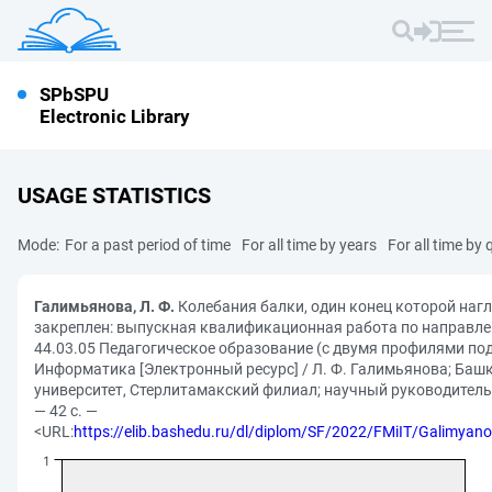
SPbSPU
Electronic Library
USAGE STATISTICS
Mode:
For a past period of time
For all time by years
For all time by 
Галимьянова, Л. Ф.
Колебания балки, один конец которой нагл
закреплен: выпускная квалификационная работа по направле
44.03.05 Педагогическое образование (с двумя профилями по
Информатика [Электронный ресурс] / Л. Ф. Галимьянова; Баш
университет, Стерлитамакский филиал; научный руководитель 
— 42 с. —
<URL:
https://elib.bashedu.ru/dl/diplom/SF/2022/FMiIT/Galimya