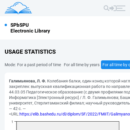
SPbSPU
Electronic Library
USAGE STATISTICS
Mode:
For a past period of time
For all time by years
For all time by 
Галимьянова, Л. Ф.
Колебания балки, один конец которой нагл
закреплен: выпускная квалификационная работа по направле
44.03.05 Педагогическое образование (с двумя профилями по
Информатика [Электронный ресурс] / Л. Ф. Галимьянова; Баш
университет, Стерлитамакский филиал; научный руководитель 
— 42 с. —
<URL:
https://elib.bashedu.ru/dl/diplom/SF/2022/FMiIT/Galimya