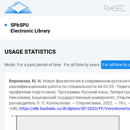
SPbSPU
Electronic Library
USAGE STATISTICS
Mode:
For a past period of time
For all time by years
For all time by 
Воронкова, Ю. Н.
Новая фразеология в современном русском 
квалификационная работа по специальности 44.03.05 - Педаго
профилями подготовки). Программа: Русский язык, Литература
Николаева; Башкирский государственный университет, Стерл
руководитель Л. П. Колоколова. — Стерлитамак, 2022. — 78 с. 
<URL:
https://elib.bashedu.ru/dl/diplom/SF/2022/FF/Voronkova