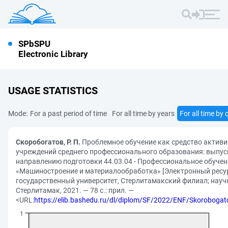
SPbSPU
Electronic Library
USAGE STATISTICS
Mode:
For a past period of time
For all time by years
For all time by 
Скоробогатов, Р. П.
Проблемное обучение как средство активи
учреждений среднего профессионального образования: выпу
направлению подготовки 44.03.04 - Профессиональное обучен
«Машиностроение и материалообработка» [Электронный ресурс
государственный университет, Стерлитамакский филиал; научн
Стерлитамак, 2021. — 78 с.: прил. —
<URL:
https://elib.bashedu.ru/dl/diplom/SF/2022/ENF/Skorobo